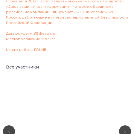
С февраля 2013 г. возглавляет некоммерческое партнерство
«Союз защитников информации», которое объединяет
российские компании - лицензиаты ФСТЭК России и ФСБ
России, работающие в интересах национальной безопасности
Российской Федерации.
Дата рождения15 февраля
Местоположение Москва
Место работы РАКИБ
Все участники
Ассоциация разработчиков и пользователей
технологии блокчейн и систем
искусственного интеллекта и продуктов,
созданных на их основе, в интересах
развития цифровой экономики.