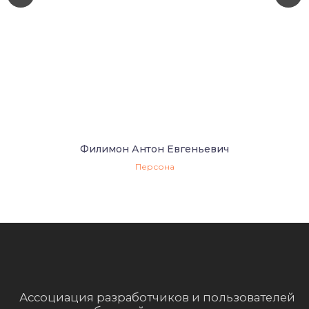
+7
Подписаться
Подписываясь на рассылку новостей вы
соглашаетесь с политикой обработки
персональных данных
Полезные ссылки
О РАКИБ
Филимон Антон Евгеньевич
Как вступить?
Персона
Пользовательское соглашение
Политика обработки персональных данных
Социальные сети
Контактный телефон
8 (499) 390-20-09