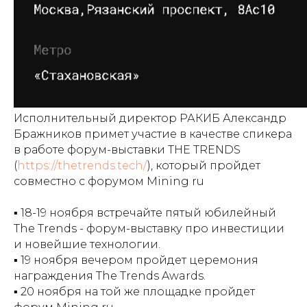
Исполнительный директор РАКИБ Александр
Бражников примет участие в качестве спикера
в работе форум-выставки THE TRENDS
(
https://thetrends.tech/
), который пройдет
совместно с форумом Mining ru
▪️ 18-19 ноября встречайте пятый юбилейный
The Trends - форум-выставку про инвестиции
и новейшие технологии.
▪️ 19 ноября вечером пройдет церемония
награждения The Trends Awards.
Ассоциация разработчиков и пользователей
▪️ 20 ноября на той же площадке пройдет
технологии блокчейн и систем