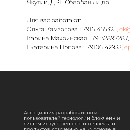
Якутии, ДРТ, Сбербанк и др.
Для вас работают:
Ольга Камзолова +79161455325,
ok@
Карина Махринская +79132897287
Екатерина Попова +79106142933,
e
Ассоциация разработчиков и
пользователей технологии блокчейн и
систем искусственного интеллекта и
продуктов, созданных на их основе, в