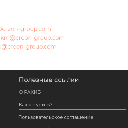
creon-group.com
,
km@creon-group.com
p@creon-group.com
Полезные ссылки
О РАКИБ
Как вступить?
Пользовательское соглашение