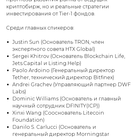
криптобирж, но и реальные стратегии
инвестирования от Tier-1 фондов.
Среди главных спикеров:
Justin Sun (Основатель TRON, член
экспертного совета HTX Global)
Sergei Khitrov (Основатель Blockchain Life,
Jets.Capital и Listing.Help)
Paolo Ardoino (Генеральный директор
Ассоциация разработчиков и пользователей
технологии блокчейн и систем
Tether, технический директор Bitfinex)
искусственного интеллекта и продуктов,
Andrei Grachev (Управляющий партнер DWF
созданных на их основе, в интересах
развития цифровой экономики.
Labs)
Dominic Williams (Основатель и главный
+7
научный сотрудник DFINITY(ICP))
Xinxi Wang (Сооснователь Litecoin
Подписаться
Foundation)
Danilo S. Carlucci (Основатель и
Подписываясь на рассылку новостей вы
соглашаетесь с политикой обработки
генеральный директор Morningstar
персональных данных