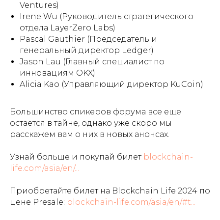
Ventures)
Полезные ссылки
Irene Wu (Руководитель стратегического
отдела LayerZero Labs)
О РАКИБ
Pascal Gauthier (Председатель и
Как вступить?
генеральный директор Ledger)
Пользовательское соглашение
Jason Lau (Главный специалист по
Политика обработки персональных данных
инновациям OKX)
Социальные сети
Alicia Kao (Управляющий директор KuCoin)
Большинство спикеров форума все еще
Контактный телефон
остается в тайне, однако уже скоро мы
расскажем вам о них в новых анонсах.
8 (499) 390-20-09
Электронная почта
Узнай больше и покупай билет
blockchain-
info@racib.com
life.com/asia/en/...
Powered by Crypto Emergency
Приобретайте билет на Blockchain Life 2024 по
РАКИБ © 2021 - 2024, Все права защищены.
цене Presale:
blockchain-life.com/asia/en/#t...