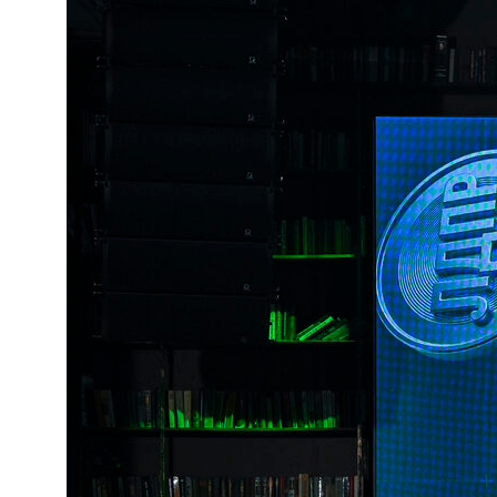
созданных на их основе, в интересах
развития цифровой экономики.
+7
Подписаться
Подписываясь на рассылку новостей вы
соглашаетесь с политикой обработки
персональных данных
Полезные ссылки
О РАКИБ
Как вступить?
Пользовательское соглашение
Политика обработки персональных данных
Социальные сети
Контактный телефон