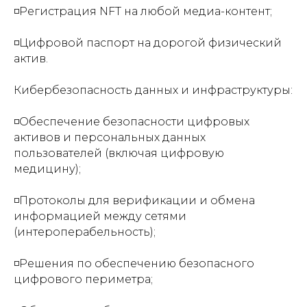
◽️Регистрация NFT на любой медиа-контент;
◽️Цифровой паспорт на дорогой физический
актив.
Кибербезопасность данных и инфраструктуры:
◽️Обеспечение безопасности цифровых
активов и персональных данных
пользователей (включая цифровую
Ассоциация разработчиков и пользователей
медицину);
технологии блокчейн и систем
искусственного интеллекта и продуктов,
созданных на их основе, в интересах
◽️Протоколы для верификации и обмена
развития цифровой экономики.
информацией между сетями
(интероперабельность);
+7
◽️Решения по обеспечению безопасного
Подписаться
цифрового периметра;
Подписываясь на рассылку новостей вы
соглашаетесь с политикой обработки