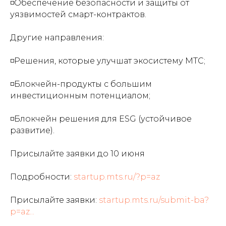
◽️Обеспечение безопасности и защиты от
персональных данных
уязвимостей смарт-контрактов.
Полезные ссылки
О РАКИБ
Другие направления:
Как вступить?
Пользовательское соглашение
◽️Решения, которые улучшат экосистему МТС;
Политика обработки персональных данных
◽️Блокчейн-продукты с большим
Социальные сети
инвестиционным потенциалом;
◽️Блокчейн решения для ESG (устойчивое
Контактный телефон
развитие).
8 (499) 390-20-09
Присылайте заявки до 10 июня
Электронная почта
info@racib.com
Подробности:
startup.mts.ru/?p=az
Powered by Crypto Emergency
Присылайте заявки:
startup.mts.ru/submit-ba?
РАКИБ © 2021 - 2024, Все права защищены.
p=az...