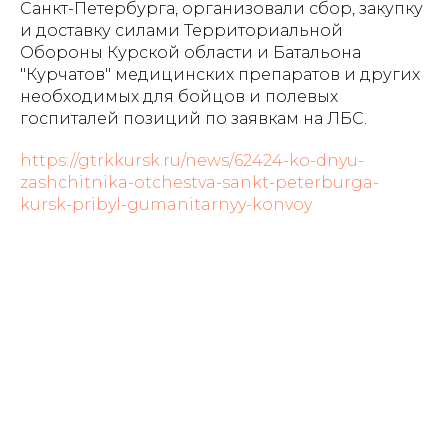
Санкт-Петербурга, организовали сбор, закупку
и доставку силами Территориальной
Обороны Курской области и Батальона
"Курчатов" медицинских препаратов и других
необходимых для бойцов и полевых
госпиталей позиций по заявкам на ЛБС.
https://gtrkkursk.ru/news/62424-ko-dnyu-
zashchitnika-otchestva-sankt-peterburga-
kursk-pribyl-gumanitarnyy-konvoy