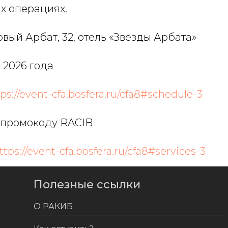
х операциях.
вый Арбат, 32, отель «Звезды Арбата»
 2026 года
tps://event-cfa.bosfera.ru/cfa8#schedule-3
о промокоду RACIB
ttps://event-cfa.bosfera.ru/cfa8#services-3
Полезные ссылки
О РАКИБ