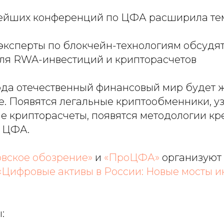
ейших конференций по ЦФА расширила те
эксперты по блокчейн-технологиям обсудя
ля RWA-инвестиций и крипторасчетов
ода отечественный финансовый мир будет ж
е. Появятся легальные криптообменники, у
е крипторасчеты, появятся методологии кр
 ЦФА.
овское обозрение»
и
«ПроЦФА»
организуют
«Цифровые активы в России: Новые мосты и
: