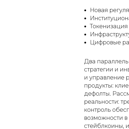
Новая регуля
Институцион
Токенизация
Инфраструкт
Цифровые ра
Два параллельн
стратегии и ин
и управление 
продукты: клие
дефолты. Рассм
реальности: т
контроль обес
возможности в
стейблкоины, 